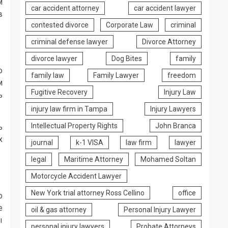
м
car accident attorney
car accident lawyer
в
contested divorce
Corporate Law
criminal
criminal defense lawyer
Divorce Attorney
divorce lawyer
Dog Bites
family
о
family law
Family Lawyer
freedom
м
Fugitive Recovery
Injury Law
ь
injury law firm in Tampa
Injury Lawyers
Intellectual Property Rights
John Branca
ь
х
journal
k-1 VISA
law firm
lawyer
legal
Maritime Attorney
Mohamed Soltan
Motorcycle Accident Lawyer
New York trial attorney Ross Cellino
office
о
е
oil & gas attorney
Personal Injury Lawyer
ы
personal injury lawyers
Probate Attorneys