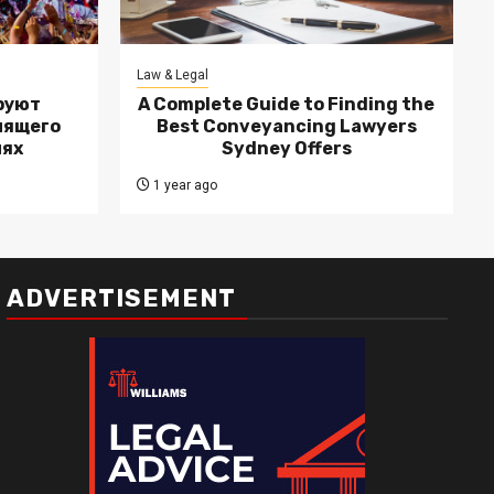
Law & Legal
руют
A Complete Guide to Finding the
лящего
Best Conveyancing Lawyers
лях
Sydney Offers
1 year ago
ADVERTISEMENT