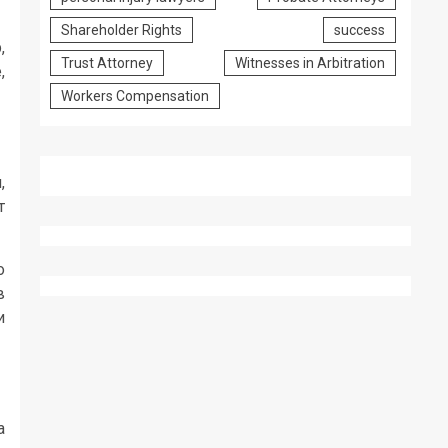
Shareholder Rights
success
,
Trust Attorney
Witnesses in Arbitration
,
Workers Compensation
,
т
о
в
и
а