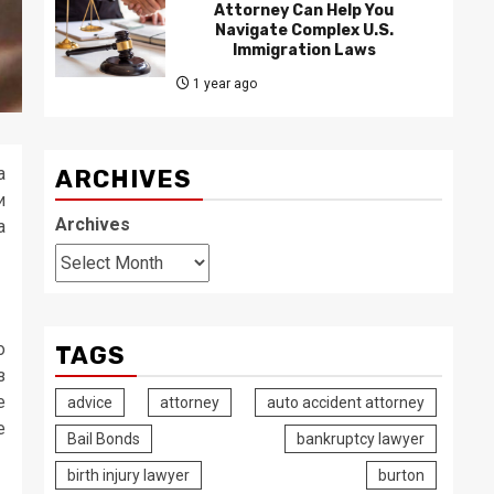
Attorney Can Help You
Navigate Complex U.S.
Immigration Laws
1 year ago
а
ARCHIVES
и
Archives
а
о
TAGS
з
е
advice
attorney
auto accident attorney
е
Bail Bonds
bankruptcy lawyer
birth injury lawyer
burton