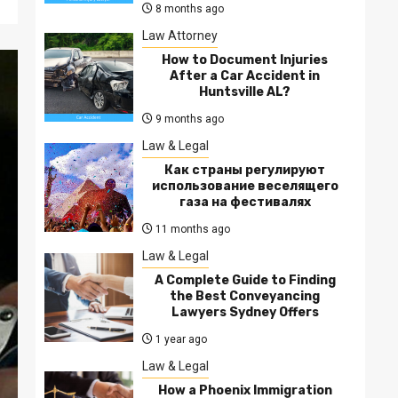
8 months ago
Law Attorney
How to Document Injuries
After a Car Accident in
Huntsville AL?
9 months ago
Law & Legal
Как страны регулируют
использование веселящего
газа на фестивалях
11 months ago
Law & Legal
A Complete Guide to Finding
the Best Conveyancing
Lawyers Sydney Offers
1 year ago
Law & Legal
How a Phoenix Immigration