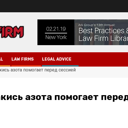
AL
LAW FIRMS
LEGAL ADVICE
акись азота помогает перед сессией
акись азота помогает пере