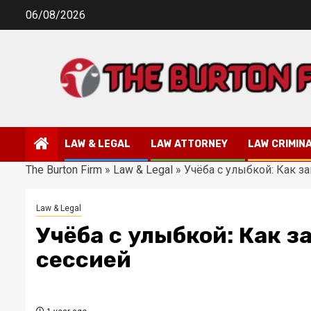
Skip
06/08/2026
to
content
LAW & LEGAL
LAW ATTORNEY
LAW CRIMIN
The Burton Firm
»
Law & Legal
»
Учёба с улыбкой: Как з
Law & Legal
Учёба с улыбкой: Как з
сессией