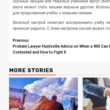
скучные лекции или тяжёлые учебники могут сбить
азота может стать вашим верным другом. Использ
для продолжения учёбы с новыми силами.
Весёлый настрой помогает воспринимать учёбу не
приносит радость. С этим настроем сессия может ста
Post
Previous
Probate Lawyer Huntsville Advice on When a Will Can 
navigation
Contested and How to Fight It
MORE STORIES