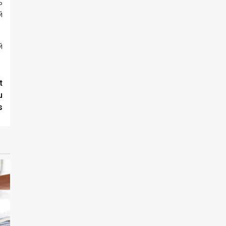
ь
й
й
t
u
s