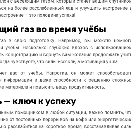
ллон с веселящим газом
, который станет вашим спутнико
ься на более расслабленный лад и улучшить настроение 
настроение – это половина успеха!
щий газ во время учёбы
газ в свою подготовку. Например, вы можете немног
ой учёбы. Несколько глубоких вдохов с использование
ить концентрацию и вернуть вам желание продолжать учит
гда чувствуете, что силы иссякли, а мотивация ушла.
чет вас от учёбы. Напротив, он может способствоват
ия информации и даже способности к решению сложны
ние материала и повысить вашу продуктивность.
 — ключ к успеху
альным помощником в любой ситуации, важно помнить, чт
чие от постоянных перерывов на кофе или энергетически
вно расслабиться на короткое время, восстанавливая сил